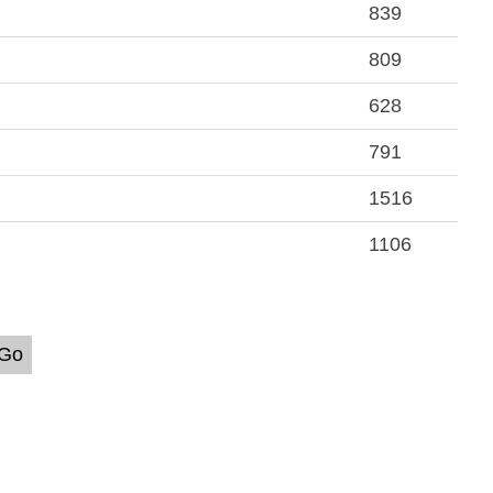
839
809
628
791
1516
1106
Go