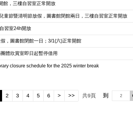
正常開館，三樓自習室正常開放
/04(五)兒童節暨清明節放假，圖書館閉館兩日，三樓自習室正常開放
中考自習室24h開放
日放假，圖書館閉館一日；3/1(六)正常開館
小團體欣賞室即日起暫停借用
closure schedule for the 2025 winter break
2
3
4
5
6
>
>>
共
9
頁
到