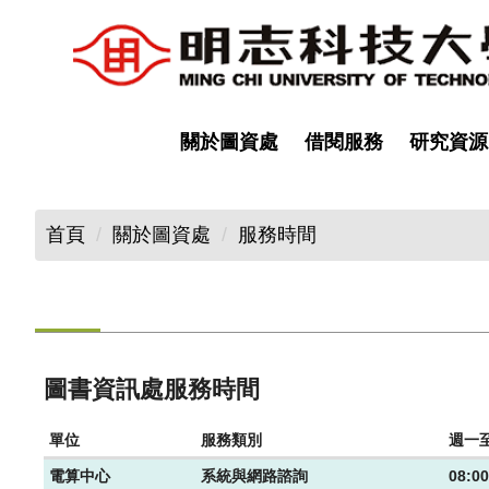
跳
到
主
要
內
關於圖資處
借閱服務
研究資源
容
區
首頁
關於圖資處
服務時間
圖書資訊處服務時間
單位
服務類別
週一
電算中心
系統與網路諮詢
08:0