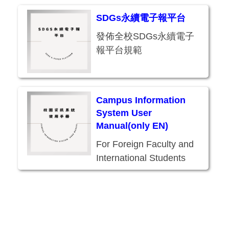
SDGs永續電子報平台
發佈全校SDGs永續電子
報平台規範
Campus Information
System User
Manual(only EN)
For Foreign Faculty and
International Students