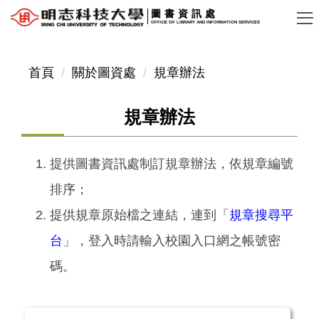
跳
圖書資訊處
OFFICE OF LIBRARY AND INFORMATION SERVICES
到
主
要
首頁
關於圖資處
規章辦法
內
容
規章辦法
區
提供圖書資訊處制訂規章辦法，依規章編號
排序；
提供規章原始檔之連結，連到「
規章搜尋平
台
」，登入時請輸入校園入口網之帳號密
碼。