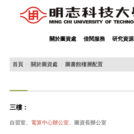
跳
到
主
要
內
關於圖資處
借閱服務
研究資源
容
區
首頁
關於圖資處
圖書館樓層配置
三樓：
自習室、
電算中心辦公室
、圖資長辦公室